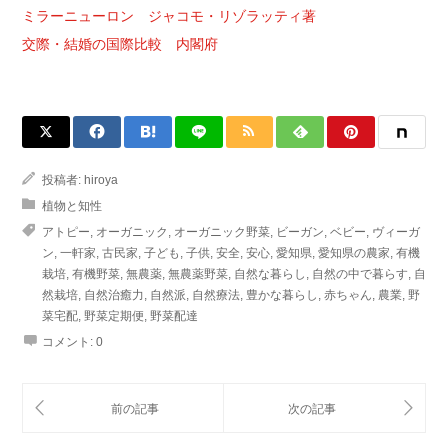
ミラーニューロン ジャコモ・リゾラッティ著
交際・結婚の国際比較 内閣府
投稿者:
hiroya
植物と知性
アトピー
,
オーガニック
,
オーガニック野菜
,
ビーガン
,
ベビー
,
ヴィーガ
ン
,
一軒家
,
古民家
,
子ども
,
子供
,
安全
,
安心
,
愛知県
,
愛知県の農家
,
有機
栽培
,
有機野菜
,
無農薬
,
無農薬野菜
,
自然な暮らし
,
自然の中で暮らす
,
自
然栽培
,
自然治癒力
,
自然派
,
自然療法
,
豊かな暮らし
,
赤ちゃん
,
農業
,
野
菜宅配
,
野菜定期便
,
野菜配達
コメント:
0