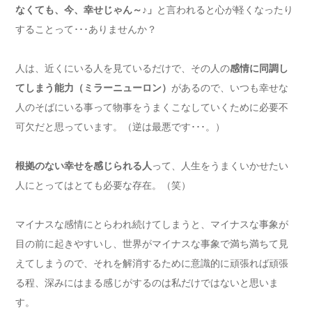
なくても、今、幸せじゃん～♪」
と言われると心が軽くなったり
することって･･･ありませんか？
人は、近くにいる人を見ているだけで、その人の
感情に同調し
てしまう能力（ミラーニューロン）
があるので、いつも幸せな
人のそばにいる事って物事をうまくこなしていくために必要不
可欠だと思っています。（逆は最悪です･･･。）
根拠のない幸せを感じられる人
って、人生をうまくいかせたい
人にとってはとても必要な存在。（笑）
マイナスな感情にとらわれ続けてしまうと、マイナスな事象が
目の前に起きやすいし、世界がマイナスな事象で満ち満ちて見
えてしまうので、それを解消するために意識的に頑張れば頑張
る程、深みにはまる感じがするのは私だけではないと思いま
す。