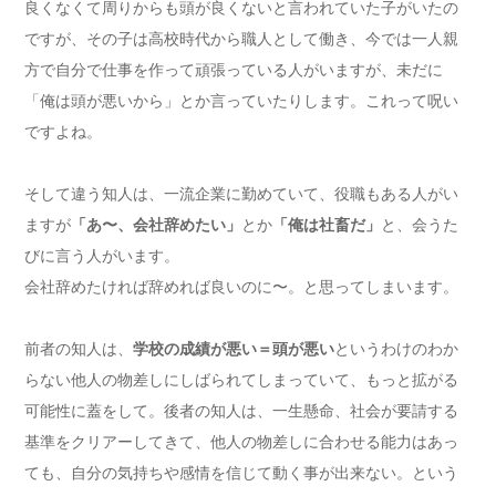
良くなくて周りからも頭が良くないと言われていた子がいたの
ですが、その子は高校時代から職人として働き、今では一人親
方で自分で仕事を作って頑張っている人がいますが、未だに
「俺は頭が悪いから」とか言っていたりします。これって呪い
ですよね。
そして違う知人は、一流企業に勤めていて、役職もある人がい
ますが
「あ〜、会社辞めたい」
とか
「俺は社畜だ」
と、会うた
びに言う人がいます。
会社辞めたければ辞めれば良いのに〜。と思ってしまいます。
前者の知人は、
学校の成績が悪い＝頭が悪い
というわけのわか
らない他人の物差しにしばられてしまっていて、もっと拡がる
可能性に蓋をして。後者の知人は、一生懸命、社会が要請する
基準をクリアーしてきて、他人の物差しに合わせる能力はあっ
ても、自分の気持ちや感情を信じて動く事が出来ない。という