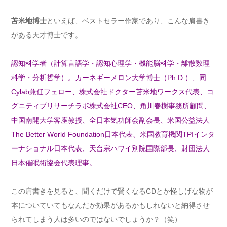
苫米地博士
といえば、ベストセラー作家であり、こんな肩書き
がある天才博士です。
認知科学者（計算言語学・認知心理学・機能脳科学・離散数理
科学・分析哲学）。カーネギーメロン大学博士（Ph.D.）、同
Cylab兼任フェロー、株式会社ドクター苫米地ワークス代表、コ
グニティブリサーチラボ株式会社CEO、角川春樹事務所顧問、
中国南開大学客座教授、全日本気功師会副会長、米国公益法人
The Better World Foundation日本代表、米国教育機関TPIインタ
ーナショナル日本代表、天台宗ハワイ別院国際部長、財団法人
日本催眠術協会代表理事。
この肩書きを見ると、聞くだけで賢くなるCDとか怪しげな物が
本についていてもなんだか効果があるかもしれないと納得させ
られてしまう人は多いのではないでしょうか？（笑）