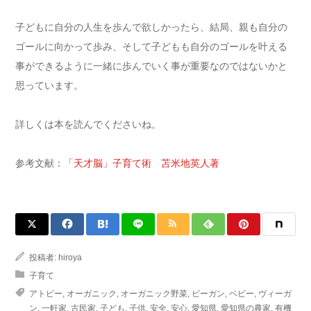
子どもに自分の人生を歩んで欲しかったら、結局、親も自分の
ゴールに向かって歩み、そして子どもも自分のゴールを叶える
事ができるように一緒に歩んでいく事が重要なのではないかと
思っています。
詳しくは本を読んでくださいね。
参考文献：
「天才脳」子育て術 苫米地英人著
投稿者:
hiroya
子育て
アトピー
,
オーガニック
,
オーガニック野菜
,
ビーガン
,
ベビー
,
ヴィーガ
ン
,
一軒家
,
古民家
,
子ども
,
子供
,
安全
,
安心
,
愛知県
,
愛知県の農家
,
有機