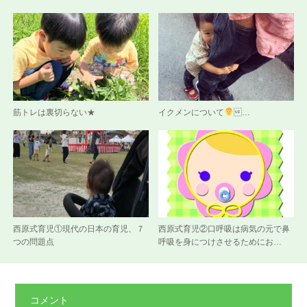
筋トレは裏切らない★
イクメンについて
‍…
西原式育児①現代の日本の育児、７
西原式育児②口呼吸は病気の元で鼻
つの問題点
呼吸を身につけさせるためにお…
コメント