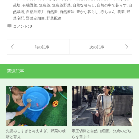
栽培
,
有機野菜
,
無農薬
,
無農薬野菜
,
自然な暮らし
,
自然の中で暮らす
,
自
然栽培
,
自然治癒力
,
自然派
,
自然療法
,
豊かな暮らし
,
赤ちゃん
,
農業
,
野
菜宅配
,
野菜定期便
,
野菜配達
コメント:
0
関連記事
先読みしすぎと与えすぎ、野菜の栽
帝王切開と自然（経膣）分娩のどち
培と育児
らを選ぶ？