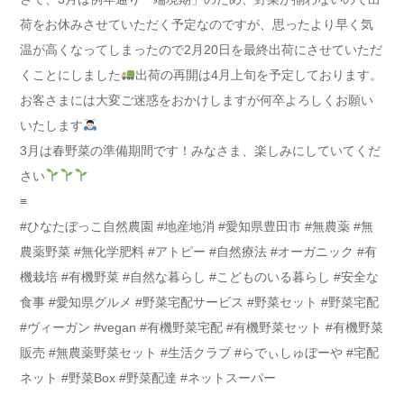
荷をお休みさせていただく予定なのですが、思ったより早く気
温が高くなってしまったので2月20日を最終出荷にさせていただ
くことにしました
出荷の再開は4月上旬を予定しております。
お客さまには大変ご迷惑をおかけしますが何卒よろしくお願い
いたします
3月は春野菜の準備期間です！みなさま、楽しみにしていてくだ
さい
≡
#ひなたぼっこ自然農園 #地産地消 #愛知県豊田市 #無農薬 #無
農薬野菜 #無化学肥料 #アトピー #自然療法 #オーガニック #有
機栽培 #有機野菜 #自然な暮らし #こどものいる暮らし #安全な
食事 #愛知県グルメ #野菜宅配サービス #野菜セット #野菜宅配
#ヴィーガン #vegan #有機野菜宅配 #有機野菜セット #有機野菜
販売 #無農薬野菜セット #生活クラブ #らでぃしゅぼーや #宅配
ネット #野菜Box #野菜配達 #ネットスーパー