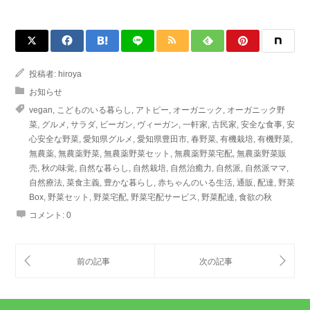
投稿者:
hiroya
お知らせ
vegan
,
こどものいる暮らし
,
アトピー
,
オーガニック
,
オーガニック野
菜
,
グルメ
,
サラダ
,
ビーガン
,
ヴィーガン
,
一軒家
,
古民家
,
安全な食事
,
安
心安全な野菜
,
愛知県グルメ
,
愛知県豊田市
,
春野菜
,
有機栽培
,
有機野菜
,
無農薬
,
無農薬野菜
,
無農薬野菜セット
,
無農薬野菜宅配
,
無農薬野菜販
売
,
秋の味覚
,
自然な暮らし
,
自然栽培
,
自然治癒力
,
自然派
,
自然派ママ
,
自然療法
,
菜食主義
,
豊かな暮らし
,
赤ちゃんのいる生活
,
通販
,
配達
,
野菜
Box
,
野菜セット
,
野菜宅配
,
野菜宅配サービス
,
野菜配達
,
食欲の秋
コメント:
0