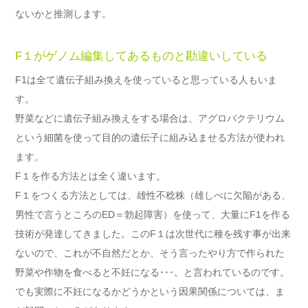
ないかと推測します。
F１がゲノム編集してあるものと勘違いしている
F1は全て遺伝子組み換えを使っていると思っている人もいま
す。
野菜などに遺伝子組み換えをする場合は、アグロバクテリウム
という細菌を使って目的の遺伝子に組み込ませる方法が使われ
ます。
F１を作る方法とは全く違います。
F１をつくる方法としては、雄性不稔株（雄しべに欠陥がある、
男性で言うところのED＝勃起障害）を使って、大量にF1を作る
技術が発達してきました。このF１は次世代に種を残す事が出来
ないので、これが不自然だとか、そう言ったやり方で作られた
野菜や作物を食べると不妊になる･･･。と言われているのです。
でも実際に不妊になるかどうかという因果関係については、ま