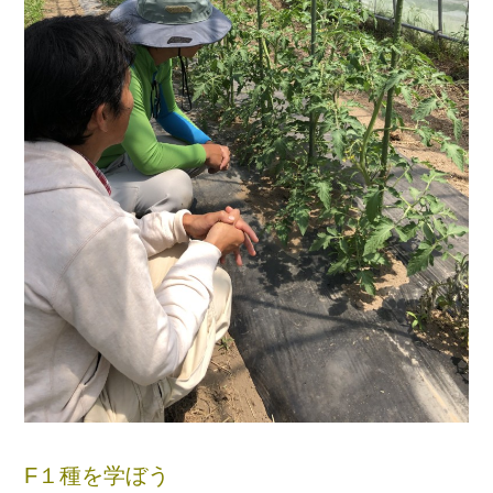
F１種を学ぼう