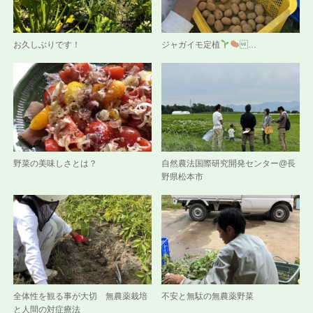
お久しぶりです！
ジャガイモ定植
…
野菜の美味しさとは？
自然農法国際研究開発センター@長
野県松本市
全体性を観る事が大切 無農薬栽培
不安と無駄の無農薬野菜
と人間の対症療法