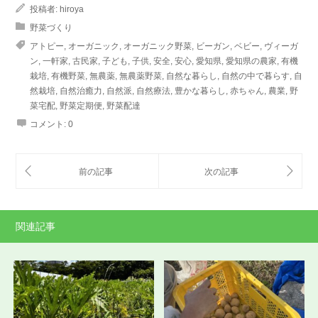
投稿者:
hiroya
野菜づくり
アトピー
,
オーガニック
,
オーガニック野菜
,
ビーガン
,
ベビー
,
ヴィーガ
ン
,
一軒家
,
古民家
,
子ども
,
子供
,
安全
,
安心
,
愛知県
,
愛知県の農家
,
有機
栽培
,
有機野菜
,
無農薬
,
無農薬野菜
,
自然な暮らし
,
自然の中で暮らす
,
自
然栽培
,
自然治癒力
,
自然派
,
自然療法
,
豊かな暮らし
,
赤ちゃん
,
農業
,
野
菜宅配
,
野菜定期便
,
野菜配達
コメント:
0
関連記事