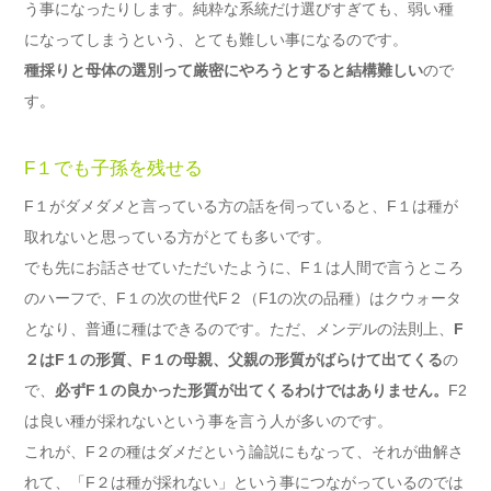
う事になったりします。純粋な系統だけ選びすぎても、弱い種
になってしまうという、とても難しい事になるのです。
種採りと母体の選別って厳密にやろうとすると結構難しい
ので
す。
F１でも子孫を残せる
F１がダメダメと言っている方の話を伺っていると、F１は種が
取れないと思っている方がとても多いです。
でも先にお話させていただいたように、F１は人間で言うところ
のハーフで、F１の次の世代F２（F1の次の品種）はクウォータ
となり、普通に種はできるのです。ただ、メンデルの法則上、
F
２はF１の形質、F１の母親、父親の形質がばらけて出てくる
の
で、
必ずF１の良かった形質が出てくるわけではありません。
F2
は良い種が採れないという事を言う人が多いのです。
これが、F２の種はダメだという論説にもなって、それが曲解さ
れて、「F２は種が採れない」という事につながっているのでは