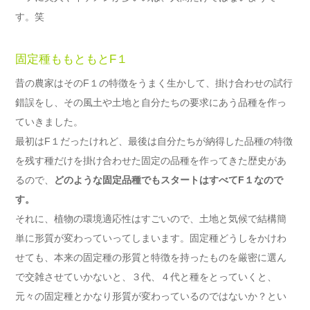
す。笑
固定種ももともとF１
昔の農家はそのF１の特徴をうまく生かして、掛け合わせの試行
錯誤をし、その風土や土地と自分たちの要求にあう品種を作っ
ていきました。
最初はF１だったけれど、最後は自分たちが納得した品種の特徴
を残す種だけを掛け合わせた固定の品種を作ってきた歴史があ
るので、
どのような固定品種でもスタートはすべてF１なので
す。
それに、植物の環境適応性はすごいので、土地と気候で結構簡
単に形質が変わっていってしまいます。固定種どうしをかけわ
せても、本来の固定種の形質と特徴を持ったものを厳密に選ん
で交雑させていかないと、３代、４代と種をとっていくと、
元々の固定種とかなり形質が変わっているのではないか？とい