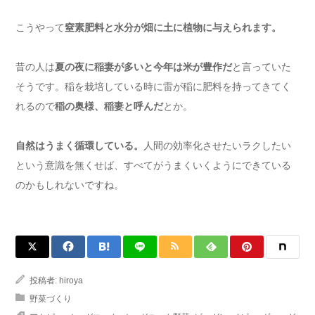
こうやって
窒素肥料と水分が畑に土に植物に与えられます。
昔の人は
夏の夜に稲妻が多いと今年は米が豊作だ
と言っていた
そうです。稲を栽培している時に雷が稲に肥料を持ってきてく
れるので
稲の奥様、稲妻と呼んだ
とか。
自然はうまく循環している。
人間の効率化させたいラクしたい
という意識を無くせば、すべてがうまくいくようにできている
のかもしれないですね。
投稿者:
hiroya
野菜づくり