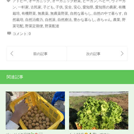
アトピー
,
オーガニック
,
オーガニック野菜
,
ビーガン
,
ベビー
,
ヴィーガ
ン
,
一軒家
,
古民家
,
子ども
,
子供
,
安全
,
安心
,
愛知県
,
愛知県の農家
,
有機
栽培
,
有機野菜
,
無農薬
,
無農薬野菜
,
自然な暮らし
,
自然の中で暮らす
,
自
然栽培
,
自然治癒力
,
自然派
,
自然療法
,
豊かな暮らし
,
赤ちゃん
,
農業
,
野
菜宅配
,
野菜定期便
,
野菜配達
コメント:
0
関連記事