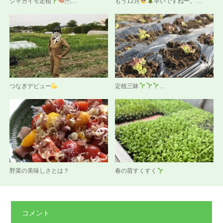
ジャガイモ定植
…
もう12月
早いですねー。…
つなぎデビュー
定植三昧
…
野菜の美味しさとは？
春の苗すくすく
コメント