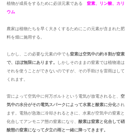
植物が成長をするために必須元素である
窒素、リン酸、カリ
ウム
農家は植物たちを早く大きくするためにこの元素が含まれた肥
料を畑に施用する。
しかし、この必要な元素の中でも
窒素は空気中の約８割が窒素
で、ほぼ無限にあります。
しかしそのままの窒素では植物達は
それを使うことができないのですが、その手助けを雷雨はして
くれます。
雷によって空気中に何万ボルトという電気が放電されると、
空
気中の水分がその電気スパークによって水素と酸素に分化
され
ます。電熱が急激に冷却されるときに、水素が空気中の窒素と
化合してアンモニア態の窒素になり、
酸素は窒素と化合して硝
酸態の窒素になって夕立の雨と一緒に降ってきます。