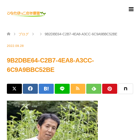
ブログ
9B2DBE64-C2B7-4EA8-A3CC-6C9A9BBC52BE
2022.09.28
9B2DBE64-C2B7-4EA8-A3CC-
6C9A9BBC52BE