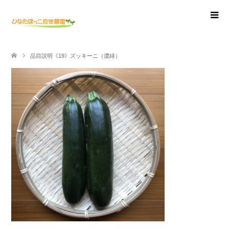
品目説明《19》ズッキーニ（濃緑）