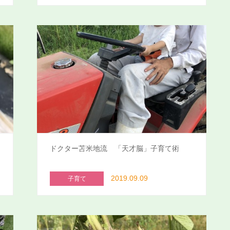
ドクター苫米地流 「天才脳」子育て術
2019.09.09
子育て