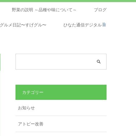
野菜の説明 ～品種や味について～
ブログ
グルメ日記〜すげグル〜
ひなた通信デジタル
カテゴリー
お知らせ
アトピー改善