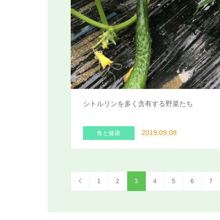
シトルリンを多く含有する野菜たち
2019.09.08
食と健康
1
2
3
4
5
6
7