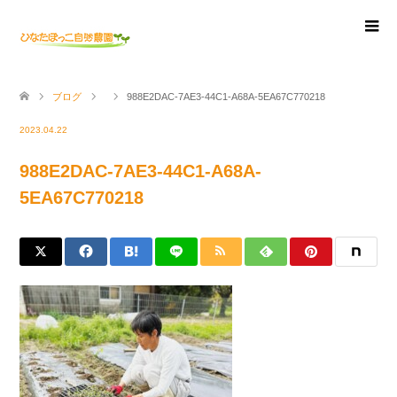
ブログ
988E2DAC-7AE3-44C1-A68A-5EA67C770218
2023.04.22
988E2DAC-7AE3-44C1-A68A-
5EA67C770218