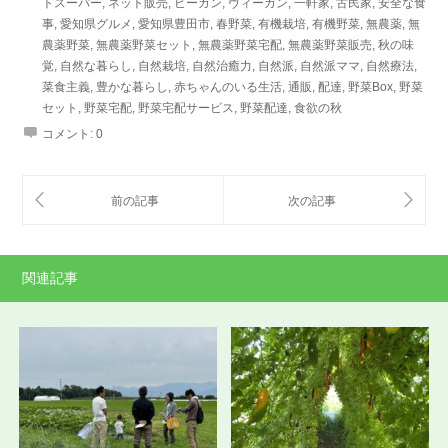
トスーパー
,
ネット販売
,
ビーガン
,
ヴィーガン
,
一軒家
,
古民家
,
安全な食
事
,
愛知県グルメ
,
愛知県豊田市
,
春野菜
,
有機栽培
,
有機野菜
,
無農薬
,
無
農薬野菜
,
無農薬野菜セット
,
無農薬野菜宅配
,
無農薬野菜販売
,
秋の味
覚
,
自然な暮らし
,
自然栽培
,
自然治癒力
,
自然派
,
自然派ママ
,
自然療法
,
菜食主義
,
豊かな暮らし
,
赤ちゃんのいる生活
,
通販
,
配達
,
野菜Box
,
野菜
セット
,
野菜宅配
,
野菜宅配サービス
,
野菜配達
,
食欲の秋
コメント:
0
関連記事