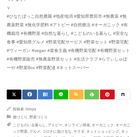
∨
#ひなたぼっこ自然農園 #地産地消 #愛知県豊田市 #無農薬 #無
農薬野菜 #無化学肥料 #アトピー #自然療法 #オーガニック #有
機栽培 #有機野菜 #自然な暮らし #こどものいる暮らし #安全な
食事 #愛知県グルメ #野菜宅配サービス #野菜セット #野菜宅配
#ヴィーガン #vegan #菜食主義 #有機野菜宅配 #有機野菜セット
#有機野菜販売 #無農薬野菜セット #生活クラブ #らでぃしゅぼ
ーや #野菜Box #野菜配達 #ネットスーパー
投稿者:
hiroya
畑づくり
,
野菜づくり
こどものいる暮らし
,
アトピー
,
オンライン帰省
,
オーガニック
,
オーガニ
ック野菜
,
グルメ
,
コロナに負けるな
,
サラダ
,
ネットショッピング
,
ネッ