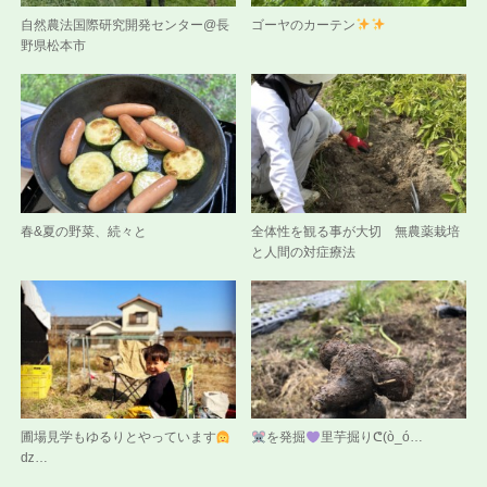
自然農法国際研究開発センター@長
ゴーヤのカーテン
野県松本市
春&夏の野菜、続々と
全体性を観る事が大切 無農薬栽培
と人間の対症療法
圃場見学もゆるりとやっています
を発掘
里芋掘りᕦ(ò_ó…
ǳ…