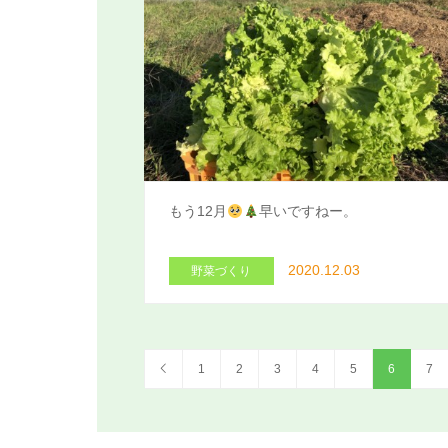
もう12月
早いですねー。
2020.12.03
野菜づくり
1
2
3
4
5
6
7