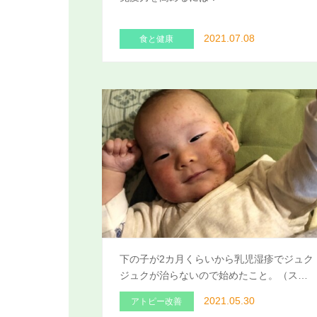
2021.07.08
食と健康
下の子が2カ月くらいから乳児湿疹でジュク
ジュクが治らないので始めたこと。（ス…
2021.05.30
アトピー改善