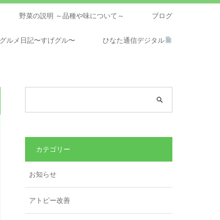
野菜の説明 ～品種や味について～
ブログ
グルメ日記〜すげグル〜
ひなた通信デジタル
カテゴリー
お知らせ
アトピー改善