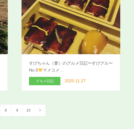
すげちゃん（妻）のグルメ日記〜すげグル〜
No.5
マメコメ…
2020.11.27
グルメ日記
8
9
10