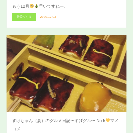
もう12月
早いですねー。
野菜づくり
2020.12.03
すげちゃん（妻）のグルメ日記〜すげグル〜 No.5
マメ
コメ…